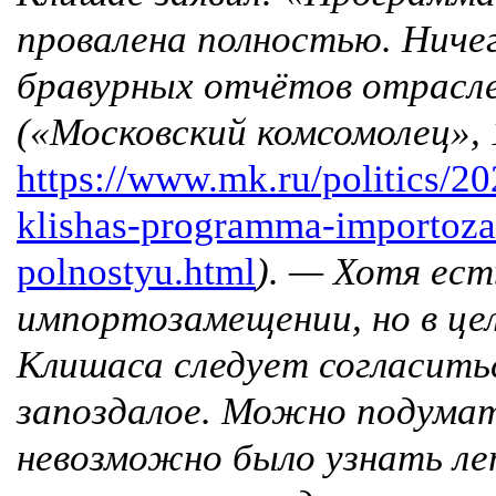
провалена полностью. Ничег
бравурных отчётов отрасл
(«Московский комсомолец», 1
https://www.mk.ru/politics/20
klishas-programma-importoz
polnostyu.html
). — Хотя ест
импортозамещении, но в цел
Клишаса следует согласитьс
запоздалое. Можно подумат
невозможно было узнать ле