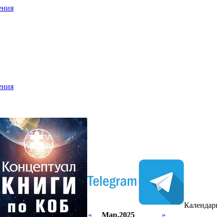
ения
ения
Календар
«
Мар.2025
»