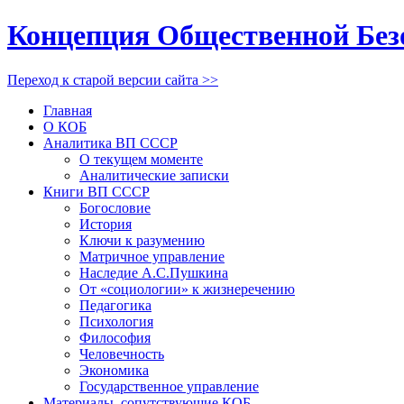
Концепция Общественной Без
Переход к старой версии сайта >>
Главная
О КОБ
Аналитика ВП СССР
О текущем моменте
Аналитические записки
Книги ВП СССР
Богословие
История
Ключи к разумению
Матричное управление
Наследие А.С.Пушкина
От «социологии» к жизнеречению
Педагогика
Психология
Философия
Человечность
Экономика
Государственное управление
Материалы, сопутствующие КОБ