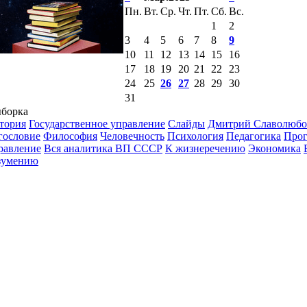
Пн.
Вт.
Ср.
Чт.
Пт.
Сб.
Вс.
1
2
3
4
5
6
7
8
9
10
11
12
13
14
15
16
17
18
19
20
21
22
23
24
25
26
27
28
29
30
31
борка
тория
Государственное управление
Слайды
Дмитрий Славолюбо
гословие
Философия
Человечность
Психология
Педагогика
Прог
равление
Вся аналитика ВП СССР
К жизнеречению
Экономика
зумению