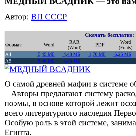
МЕДНЫЙ ВСАДНИК — это вам н
Автор:
ВП СССР
Скачать бесплатно:
RAR
Word
Формат:
Word
PDF
(Word)
(Fonts)
A4
5,45 МБ
4,48 МБ
1,70 МБ
6,25 МБ
A5
5,46 МБ
4,48 МБ
О самой древней мафии в системе 
Авторы предлагают систему раско
поэмы, в основе которой лежит осо
всего литературного наследия Перво
Особую роль в этой системе, занима
Египта.