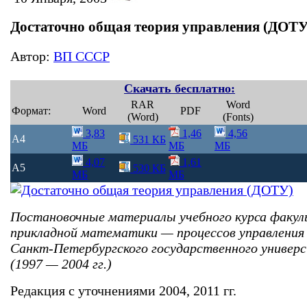
Достаточно общая теория управления (ДОТУ
Автор:
ВП СССР
Скачать бесплатно:
RAR
Word
Формат:
Word
PDF
(Word)
(Fonts)
3,83
1,46
4,56
A4
531 КБ
МБ
МБ
МБ
4,07
1,61
A5
530 КБ
МБ
МБ
Постановочные материалы учебного курса факу
прикладной математики — процессов управления
Санкт-Петербургского государственного универ
(1997 — 2004 гг.)
Редакция с уточнениями 2004, 2011 гг.