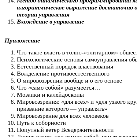
Метод динамического программирования к
алгоритмическое выражение достаточно 
теории управления
Вхождение в управление
Приложение
Что такое власть в толпо-«элитарном» общес
Психологические основы самоуправления об
Естественный порядок властвования
Вожделение противоестественного
О мировоззрении вообще и о его основе
Что «само собой» разумеется…
Мозаики и калейдоскопы
Мировоззрения: «для всех» и «для узкого кру
призвание которого — управлять»
Мировоззрение для всех человеков
Путь к соборности
Попутный ветер Вседержительности
Лучше власть над самим собой, чем тысячел