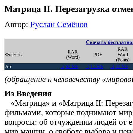
Матрица II. Перезагрузка отме
Автор:
Руслан Семёнов
Скачать бесплатно
RAR
RAR
Формат:
PDF
Word
(Word)
(Fonts)
A5
2,92 МБ
1,17 МБ
3,47 МБ
(обращение к человечеству «мирово
Из Введения
«Матрица» и «Матрица II: Переза
фильмами, которые поднимают мир
вопросы: об отчуждении людей от е
мир машин, о свободе выбора и цене