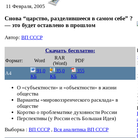
11 Февраля, 2005
Снова “царство, разделившееся в самом себе” ?
— это будет оставлено в прошлом
Автор:
ВП СССР
Скачать бесплатно:
RAR
Формат:
Word
PDF
(Word)
91,0
35,0
355
A4
КБ
КБ
КБ
О «субъектности» и «объектности» в жизни
общества
Варианты «мировоззренческого расклада» в
обществе
Коротко о проблематике духовности России
Перспективы (у России есть Большая Идея)
Выборка :
ВП СССР
,
Вся аналитика ВП СССР