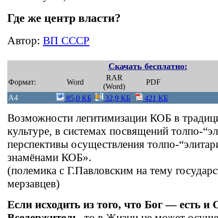
Где же центр власти?
Автор:
ВП СССР
Скачать бесплатно:
RAR
Формат:
Word
PDF
(Word)
A4
85,0 КБ
32,9 КБ
421 КБ
Возможности легитимизации КОБ в традиц
культуре, в системах посвящений толпо-“э
перспективы осуществления толпо-“элитар
знамёнами КОБ».
(полемика с Г.Павловским на тему государс
мерзавцев)
Если исходить из того, что Бог — есть и
Вседержитель
, то в Жизни не может осуще