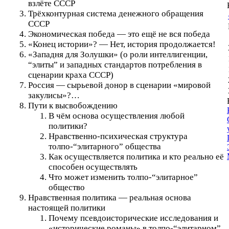
взлёте СССР
Трёхконтурная система денежного обращения
СССР
Экономическая победа — это ещё не вся победа
«Конец истории»? — Нет, история продолжается!
«Западня для Золушки» (о роли интеллигенции,
“элиты” и западных стандартов потребления в
сценарии краха СССР)
Россия — сырьевой донор в сценарии «мировой
закулисы»?…
Пути к высвобождению
В чём основа осуществления любой
политики?
Нравственно-психическая структура
толпо-“элитарного” общества
Как осуществляется политика и кто реально её
способен осуществлять
Что может изменить толпо-“элитарное”
общество
Нравственная политика — реальная основа
настоящей политики
Почему псевдоисторические исследования и
«исторические романы» в толпо-“элитарном”