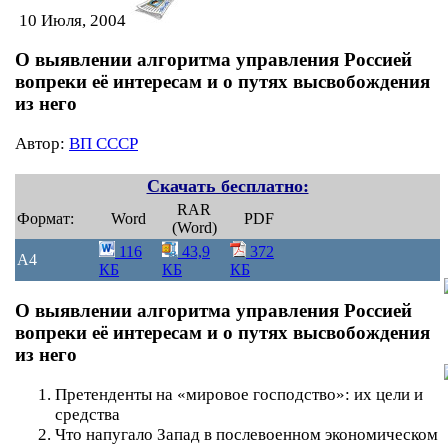
10 Июля, 2004
О выявлении алгоритма управления Россией
вопреки её интересам и о путях высвобождения
из него
Автор:
ВП СССР
Скачать бесплатно:
RAR
Формат:
Word
PDF
(Word)
116
43,9
372
A4
КБ
КБ
КБ
О выявлении алгоритма управления Россией
вопреки её интересам и о путях высвобождения
из него
Претенденты на «мировое господство»: их цели и
средства
Что напугало Запад в послевоенном экономическом