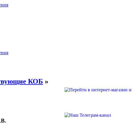
ения
ения
ствующие КОБ
»
.В.