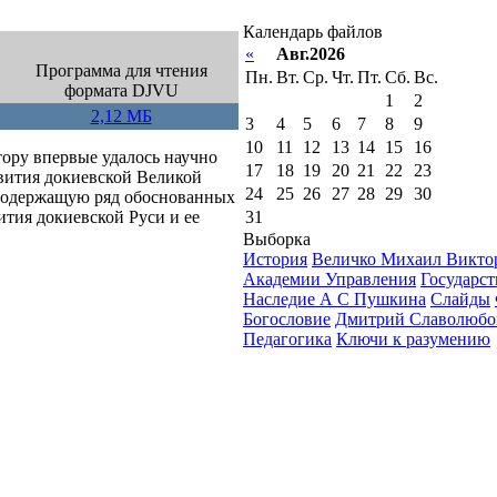
Календарь файлов
«
Авг.2026
Программа для чтения
Пн.
Вт.
Ср.
Чт.
Пт.
Сб.
Вс.
формата DJVU
1
2
2,12 МБ
3
4
5
6
7
8
9
10
11
12
13
14
15
16
тору впервые удалось научно
17
18
19
20
21
22
23
вития докиевской Великой
24
25
26
27
28
29
30
), содержащую ряд обоснованных
31
тия докиевской Руси и ее
Выборка
История
Величко Михаил Викто
Академии Управления
Государст
Наследие А С Пушкина
Слайды
Богословие
Дмитрий Славолюбо
Педагогика
Ключи к разумению