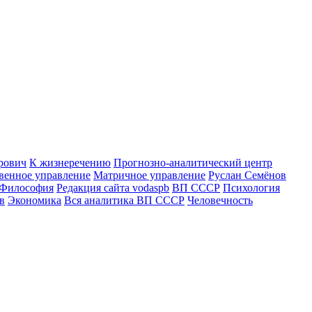
рович
К жизнеречению
Прогнозно-аналитический центр
венное управление
Матричное управление
Руслан Семёнов
Философия
Редакция сайта vodaspb
ВП СССР
Психология
в
Экономика
Вся аналитика ВП СССР
Человечность