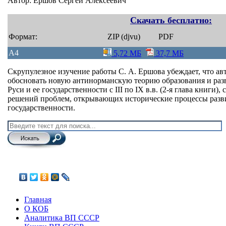
Автор: Ершов Сергей Алексеевич
Скачать бесплатно:
Формат:
ZIP (djvu)
PDF
A4
5,72 МБ
37,7 МБ
Скрупулезное изучение работы С. А. Ершова убеждает, что ав
обосновать новую антинорманскую теорию образования и раз
Руси и ее государственности с III по IX в.в. (2-я глава книги
решений проблем, открывающих исторические процессы разви
государственности.
Главная
О КОБ
Аналитика ВП СССР