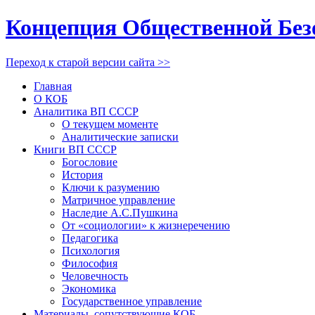
Концепция Общественной Без
Переход к старой версии сайта >>
Главная
О КОБ
Аналитика ВП СССР
О текущем моменте
Аналитические записки
Книги ВП СССР
Богословие
История
Ключи к разумению
Матричное управление
Наследие А.С.Пушкина
От «социологии» к жизнеречению
Педагогика
Психология
Философия
Человечность
Экономика
Государственное управление
Материалы, сопутствующие КОБ