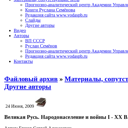
Прогнозно-аналитический центр Академии Управл
Книги Руслана Семёнова
Редакция сайта www.vodaspb.ru
Слайды
Другие авторы
Видео
Авторы
ВП СССР
Руслан Семёнов
Прогнозно-аналитический центр Академии Управл
Редакция сайта www.vodaspb.ru
Контакты
Файловый архив
»
Материалы, сопут
Другие авторы
24 Июня, 2009
Великая Русь. Народонаселение и войны I - XX В