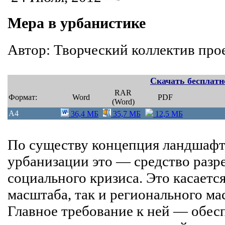
Мера в урбанистике
Автор: Творческий коллектив про
Скачать бесплатн
RAR
Формат:
Word
PDF
(Word)
A4
36,4 МБ
35,7 МБ
12,5 МБ
По существу концепция ландшафт
урбанизации это — средство раз
социального кризиса. Это касается
масштаба, так и регионального ма
Главное требование к ней — обес