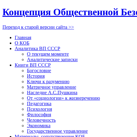
Концепция Общественной Без
Переход к старой версии сайта >>
Главная
О КОБ
Аналитика ВП СССР
О текущем моменте
Аналитические записки
Книги ВП СССР
Богословие
История
Ключи к разумению
Матричное управление
Наследие А.С.Пушкина
От «социологии» к жизнеречению
Педагогика
Психология
Философия
Человечность
Экономика
Государственное управление
Материалы, сопутствующие КОБ