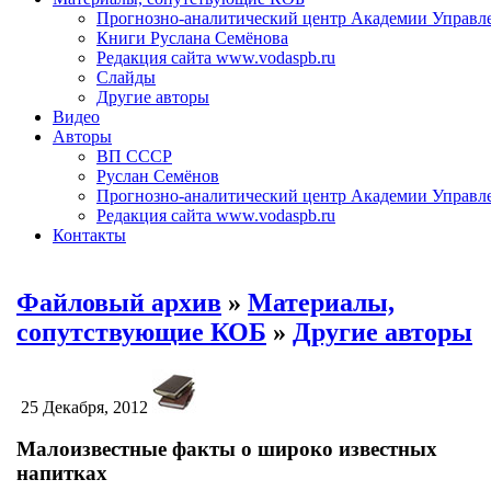
Прогнозно-аналитический центр Академии Управл
Книги Руслана Семёнова
Редакция сайта www.vodaspb.ru
Слайды
Другие авторы
Видео
Авторы
ВП СССР
Руслан Семёнов
Прогнозно-аналитический центр Академии Управл
Редакция сайта www.vodaspb.ru
Контакты
Файловый архив
»
Материалы,
сопутствующие КОБ
»
Другие авторы
25 Декабря, 2012
Малоизвестные факты о широко известных
напитках