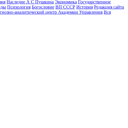
фия
Наследие А С Пушкина
Экономика
Государственное
йды
Психология
Богословие
ВП СССР
История
Редакция сайта
гнозно-аналитический центр Академии Управления
Вся