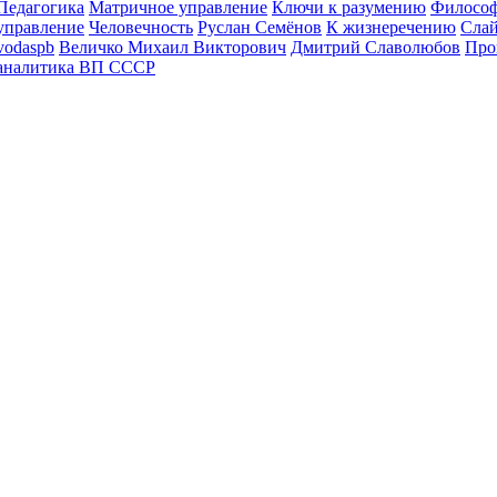
Педагогика
Матричное управление
Ключи к разумению
Филосо
управление
Человечность
Руслан Семёнов
К жизнеречению
Сла
vodaspb
Величко Михаил Викторович
Дмитрий Славолюбов
Про
аналитика ВП СССР