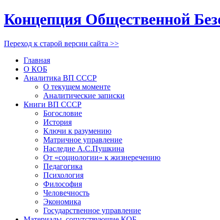
Концепция Общественной Без
Переход к старой версии сайта >>
Главная
О КОБ
Аналитика ВП СССР
О текущем моменте
Аналитические записки
Книги ВП СССР
Богословие
История
Ключи к разумению
Матричное управление
Наследие А.С.Пушкина
От «социологии» к жизнеречению
Педагогика
Психология
Философия
Человечность
Экономика
Государственное управление
Материалы, сопутствующие КОБ