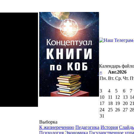
Календарь файл
«
Авг.2026
Пн.
Вт.
Ср.
Чт.
П
3
4
5
6
7
10
11
12
13
1
17
18
19
20
2
24
25
26
27
2
31
Выборка
К жизнеречению
Педагогика
История
Слайд
Психология
Экономика
Государственное упр