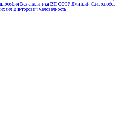
илософия
Вся аналитика ВП СССР
Дмитрий Славолюбов
ихаил Викторович
Человечность