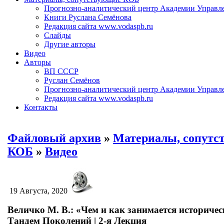
Прогнозно-аналитический центр Академии Управл
Книги Руслана Семёнова
Редакция сайта www.vodaspb.ru
Слайды
Другие авторы
Видео
Авторы
ВП СССР
Руслан Семёнов
Прогнозно-аналитический центр Академии Управл
Редакция сайта www.vodaspb.ru
Контакты
Файловый архив
»
Материалы, сопутс
КОБ
»
Видео
19 Августа, 2020
Величко М. В.: «Чем и как занимается историческ
Тандем Поколений | 2-я Лекция