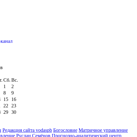
ов
т.
Сб.
Вс.
1
2
8
9
4
15
16
1
22
23
8
29
30
ы
Редакция сайта vodaspb
Богословие
Матричное управление
авление
Руслан Семёнов
Прогнозно-аналитический центр