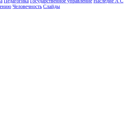
а
Педагогика
Государственное управление
Наследие А С
мению
Человечность
Слайды