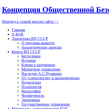
Концепция Общественной Без
Переход к старой версии сайта >>
Главная
О КОБ
Аналитика ВП СССР
О текущем моменте
Аналитические записки
Книги ВП СССР
Богословие
История
Ключи к разумению
Матричное управление
Наследие А.С.Пушкина
От «социологии» к жизнеречению
Педагогика
Психология
Философия
Человечность
Экономика
Государственное управление
Материалы, сопутствующие КОБ