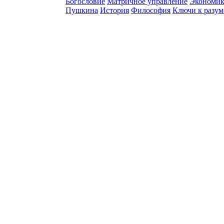
Богословие
Матричное управление
Экономик
Пушкина
История
Философия
Ключи к разу