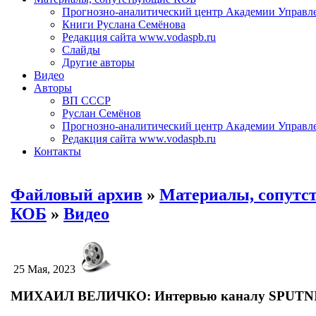
Прогнозно-аналитический центр Академии Управл
Книги Руслана Семёнова
Редакция сайта www.vodaspb.ru
Слайды
Другие авторы
Видео
Авторы
ВП СССР
Руслан Семёнов
Прогнозно-аналитический центр Академии Управл
Редакция сайта www.vodaspb.ru
Контакты
Файловый архив
»
Материалы, сопутс
КОБ
»
Видео
25 Мая, 2023
МИХАИЛ ВЕЛИЧКО: Интервью каналу SPUTN