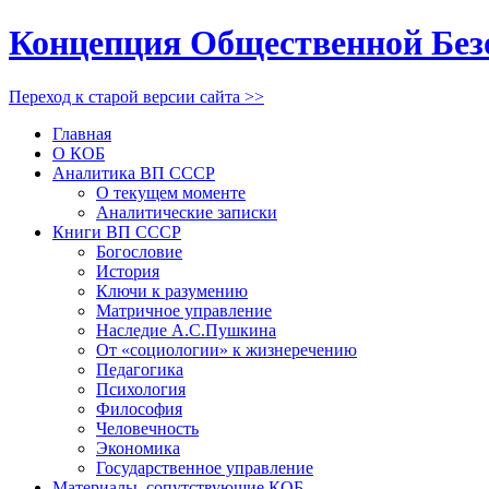
Концепция Общественной Без
Переход к старой версии сайта >>
Главная
О КОБ
Аналитика ВП СССР
О текущем моменте
Аналитические записки
Книги ВП СССР
Богословие
История
Ключи к разумению
Матричное управление
Наследие А.С.Пушкина
От «социологии» к жизнеречению
Педагогика
Психология
Философия
Человечность
Экономика
Государственное управление
Материалы, сопутствующие КОБ