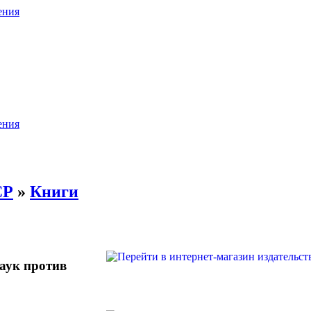
ения
ения
СР
»
Книги
аук против