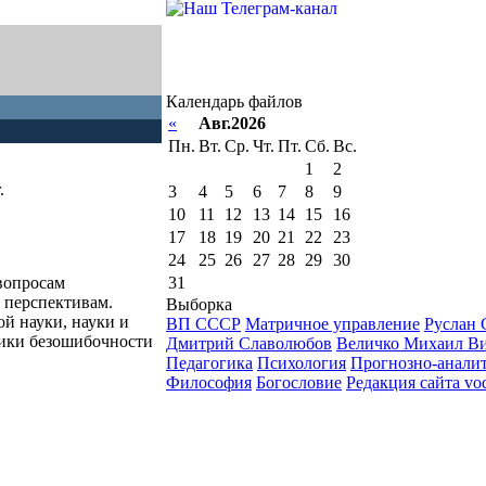
Календарь файлов
«
Авг.2026
Пн.
Вт.
Ср.
Чт.
Пт.
Сб.
Вс.
1
2
.
3
4
5
6
7
8
9
10
11
12
13
14
15
16
17
18
19
20
21
22
23
24
25
26
27
28
29
30
31
 вопросам
 перспективам.
Выборка
й науки, науки и
ВП СССР
Матричное управление
Руслан 
мики безошибочности
Дмитрий Славолюбов
Величко Михаил В
Педагогика
Психология
Прогнозно-анали
Философия
Богословие
Редакция сайта vo