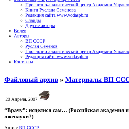
Прогнозно-аналитический центр Академии Управл
Книги Руслана Семёнова
Редакция сайта www.vodaspb.ru
Слайды
Другие авторы
Видео
Авторы
ВП СССР
Руслан Семёнов
Прогнозно-аналитический центр Академии Управл
Редакция сайта www.vodaspb.ru
Контакты
Файловый архив
»
Материалы ВП СС
20 Апреля, 2007
“Врачу”: исцелися сам… (Российская академия н
лженауки?)
Автор:
ВП СССР