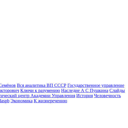
Семёнов
Вся аналитика ВП СССР
Государственное управление
икторович
Ключи к разумению
Наследие А С Пушкина
Слайды
тический центр Академии Управления
История
Человечность
daspb
Экономика
К жизнеречению