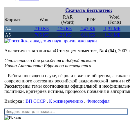
Скачать бесплатно:
RAR
Word
Формат:
Word
PDF
(Word)
(Fonts)
A4
710 КБ
126 КБ
547 КБ
1,37 МБ
A5
705 КБ
125 КБ
611 КБ
1,38 МБ
Аналитическая записка «О текущем моменте», № 4 (64), 2007 г
Столетию со дня рождения и доброй памяти
Ивана Антоновича Ефремова посвящается.
Работа посвящена науке, её роли в жизни общества, а также
современного состояния российской академической науки и её
Рассмотрены темы соотношения официальной и неофициально
политики, критериев истины, процессов познания и алгорит
Выборка :
ВП СССР
,
К жизнеречению
,
Философия