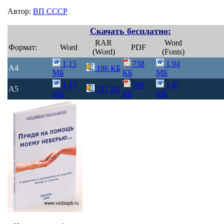
Автор:
ВП СССР
Скачать бесплатно:
RAR
Word
Формат:
Word
PDF
(Word)
(Fonts)
1,15
738
1,94
A4
186 КБ
МБ
КБ
МБ
1,15
788
1,97
A5
187 КБ
МБ
КБ
МБ