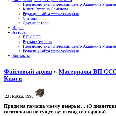
Прогнозно-аналитический центр Академии Управл
Книги Руслана Семёнова
Редакция сайта www.vodaspb.ru
Слайды
Другие авторы
Видео
Авторы
ВП СССР
Руслан Семёнов
Прогнозно-аналитический центр Академии Управл
Редакция сайта www.vodaspb.ru
Контакты
Файловый архив
»
Материалы ВП СС
Книги
23 Ноября, 1998
Приди на помощь моему неверью… (О дианетике
саентологии по существу: взгляд со стороны)