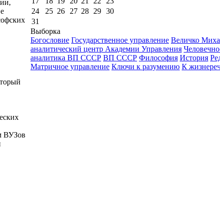
17
18
19
20
21
22
23
ии,
24
25
26
27
28
29
30
ве
софских
31
Выборка
Богословие
Государственное управление
Величко Миха
аналитический центр Академии Управления
Человечно
аналитика ВП СССР
ВП СССР
Философия
История
Ре
Матричное управление
Ключи к разумению
К жизнере
оторый
ческих
м ВУЗов
и