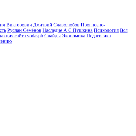
ил Викторович
Дмитрий Славолюбов
Прогнозно-
сть
Руслан Семёнов
Наследие А С Пушкина
Психология
Вся
дакция сайта vodaspb
Слайды
Экономика
Педагогика
чению