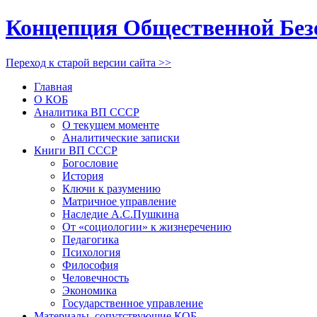
Концепция Общественной Без
Переход к старой версии сайта >>
Главная
О КОБ
Аналитика ВП СССР
О текущем моменте
Аналитические записки
Книги ВП СССР
Богословие
История
Ключи к разумению
Матричное управление
Наследие А.С.Пушкина
От «социологии» к жизнеречению
Педагогика
Психология
Философия
Человечность
Экономика
Государственное управление
Материалы, сопутствующие КОБ