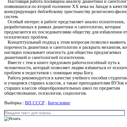
Настоящая работа посвящена анализу дианетики и саентолог
появившихся по второй половине ХХ века на Западе в качест
конкурирующих библейскому христианству религиозно-фило
систем.
Особый интерес в работе представляет анализ психотехник,
разработанных в рамках дианетики и саентологии, которые
предлагаются их последователями обществу для избавления от
психических проблем.
Концептуальный подход к этим вопросам позволил выявить
порочность дианетики и саентологии и раскрыть механизм, к
наглядно показывает опасность для общества предлагаемых
дианетикой и саентологией психотехник.
Вместе с тем в книге предложен работоспособный путь к
человечности, который позволяет людям избавиться от психи
проблем и недостатков с помощью веры Богу.
Работа рекомендуется в качестве учебного пособия студента
и учащимся старших классов, а также преподавателям ВУЗов 
старших классов общеобразовательных школ по предметам
обществознание, психология, социология.
Выборка :
ВП СССР
,
Богословие