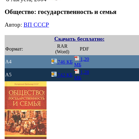
Общество: государственность и семья
Автор:
ВП СССР
Скачать бесплатно:
RAR
Формат:
PDF
(Word)
1,20
A4
746 КБ
МБ
1,28
A5
742 КБ
МБ