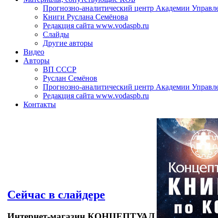
Прогнозно-аналитический центр Академии Управл
Книги Руслана Семёнова
Редакция сайта www.vodaspb.ru
Слайды
Другие авторы
Видео
Авторы
ВП СССР
Руслан Семёнов
Прогнозно-аналитический центр Академии Управл
Редакция сайта www.vodaspb.ru
Контакты
Сейчас в слайдере
Интернет-магазин КОНЦЕПТУАЛ