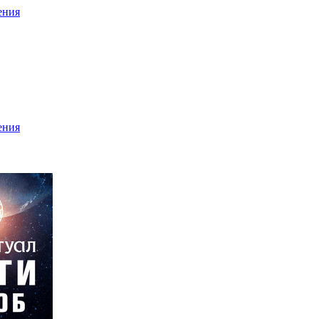
ения
ения