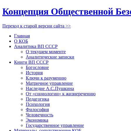
Концепция Общественной Без
Переход к старой версии сайта >>
Главная
О КОБ
Аналитика ВП СССР
О текущем моменте
Аналитические записки
Книги ВП СССР
Богословие
История
Ключи к разумению
Матричное управление
Наследие А.С.Пушкина
От «социологии» к жизнеречению
Педагогика
Психология
Философия
Человечность
Экономика
Государственное управление
Материалы, сопутствующие КОБ